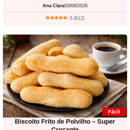
Ana Clara
03/08/2026
5
(
612
)
Fácil
Biscoito Frito de Polvilho – Super
Crocante