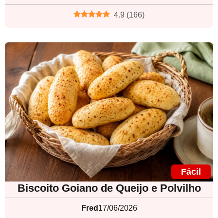
4.9
(
166
)
Fácil
Biscoito Goiano de Queijo e Polvilho
Fred
17/06/2026