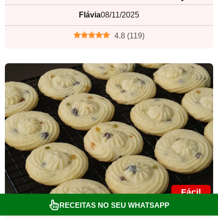
Flávia
08/11/2025
4.8
(
119
)
Fácil
RECEITAS NO SEU WHATSAPP
Aprenda a Fazer Biscoitone: Biscoito