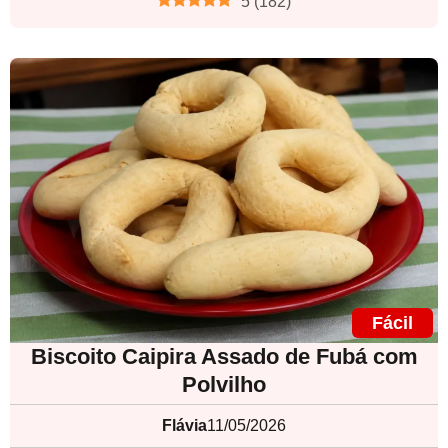
5
(
182
)
Fácil
Biscoito Caipira Assado de Fubá com
Polvilho
Flávia
11/05/2026