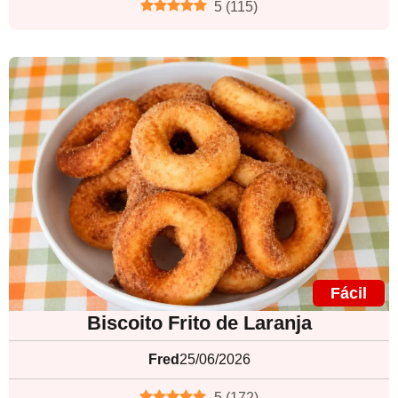
5
(
115
)
Fácil
Biscoito Frito de Laranja
Fred
25/06/2026
5
(
172
)