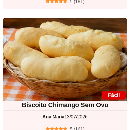
5
(
181
)
Fácil
Biscoito Chimango Sem Ovo
Ana Maria
13/07/2026
5
(
161
)