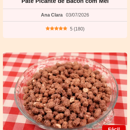
Patê Picante de Bacon com Mel
Ana Clara
03/07/2026
5
(
180
)
Fácil