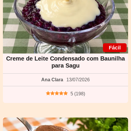
Fácil
Creme de Leite Condensado com Baunilha
para Sagu
Ana Clara
13/07/2026
5
(
198
)