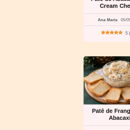
Cream Che
Ana Maria
05/0
5
Patê de Fran
Abacax