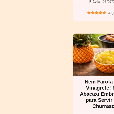
Flávia
06/07/
4.9
Nem Farofa
Vinagrete! 
Abacaxi Embr
para Servi
Churras