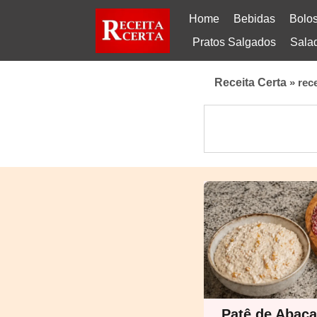
Home
Bebidas
Bolo
Pratos Salgados
Sala
Receita Certa
»
rec
Patê de Abac