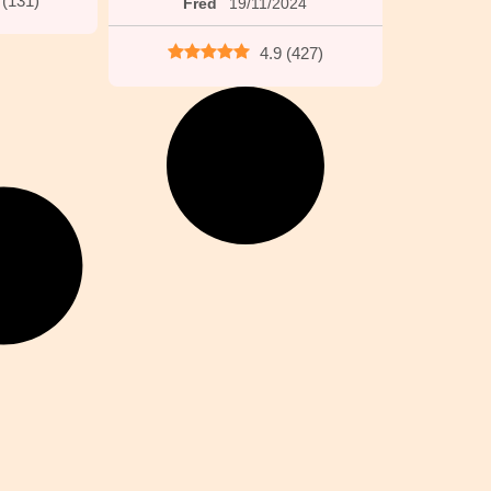
(
131
)
Fred
19/11/2024
4.9
(
427
)