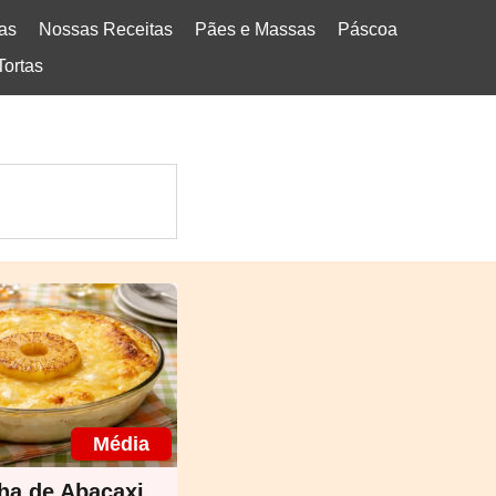
tas
Nossas Receitas
Pães e Massas
Páscoa
Tortas
Média
ha de Abacaxi