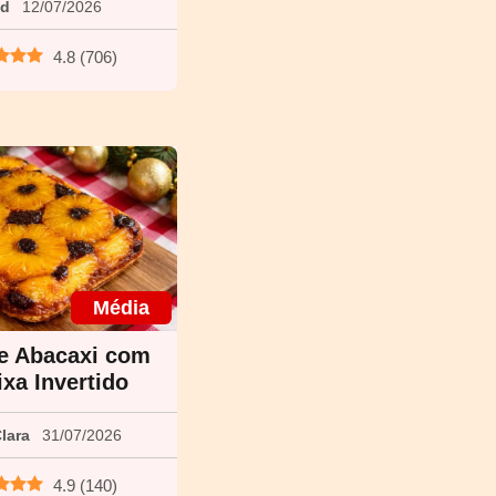
ed
12/07/2026
4.8
(
706
)
Média
e Abacaxi com
xa Invertido
lara
31/07/2026
4.9
(
140
)