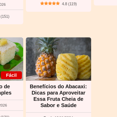
4.8
(
119
)
2026
(
151
)
Fácil
o de
Benefícios do Abacaxi:
mples
Dicas para Aproveitar
Essa Fruta Cheia de
Sabor e Saúde
2026