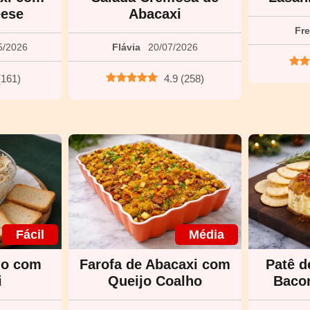
ese
Abacaxi
Fr
5/2026
Flávia
20/07/2026
(
161
)
4.9
(
258
)
Fácil
Média
go com
Farofa de Abacaxi com
Patê d
i
Queijo Coalho
Bacon