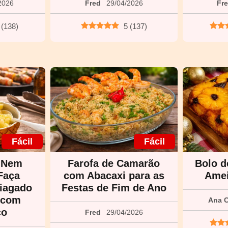
2026
Fred
29/04/2026
Fr
(
138
)
5
(
137
)
Fácil
Fácil
 Nem
Farofa de Camarão
Bolo d
Faça
com Abacaxi para as
Amei
iagado
Festas de Fim de Ano
r com
Ana C
co
Fred
29/04/2026