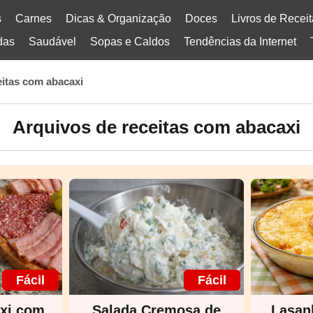
s
Carnes
Dicas & Organização
Doces
Livros de Recei
das
Saudável
Sopas e Caldos
Tendências da Internet
eitas com abacaxi
Arquivos de receitas com abacaxi
Fácil
Fácil
axi com
Salada Cremosa de
Lasan