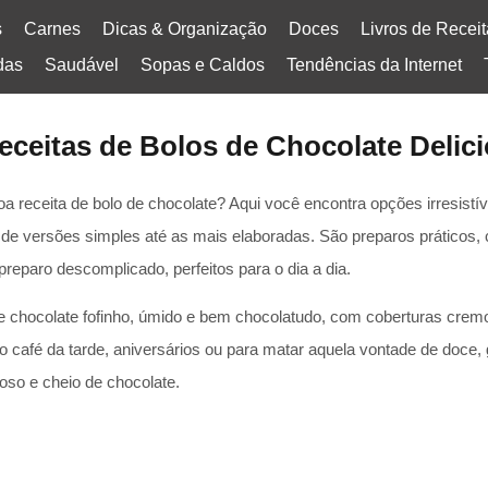
s
Carnes
Dicas & Organização
Doces
Livros de Recei
das
Saudável
Sopas e Caldos
Tendências da Internet
eceitas de Bolos de Chocolate Delic
receita de bolo de chocolate? Aqui você encontra opções irresistív
de versões simples até as mais elaboradas. São preparos práticos,
reparo descomplicado, perfeitos para o dia a dia.
de chocolate fofinho, úmido e bem chocolatudo, com coberturas crem
a o café da tarde, aniversários ou para matar aquela vontade de doce
oso e cheio de chocolate.