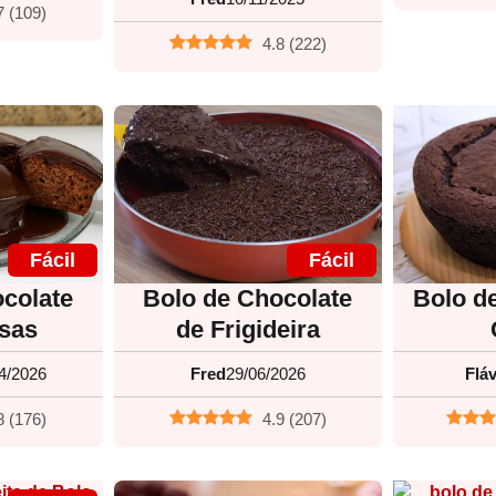
7
(
109
)
4.8
(
222
)
Fácil
Fácil
colate
Bolo de Chocolate
Bolo d
sas
de Frigideira
4/2026
Fred
29/06/2026
Fláv
8
(
176
)
4.9
(
207
)