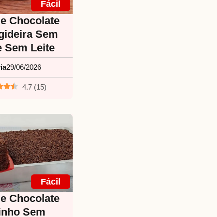
Fácil
de Chocolate
igideira Sem
e Sem Leite
ia
29/06/2026
4.7
(
15
)
Fácil
de Chocolate
inho Sem