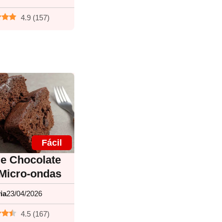
4.9
(
157
)
Fácil
de Chocolate
 Micro-ondas
ia
23/04/2026
4.5
(
167
)