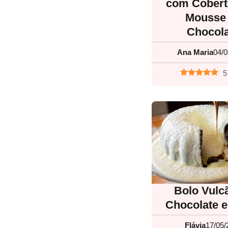
com Cobert
Mousse
Chocol
Ana Maria
04/0
5
Bolo Vulc
Chocolate e
Flávia
17/05/