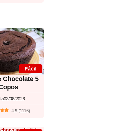
Fácil
e Chocolate 5
Copos
ia
03/08/2026
4.9
(
1116
)