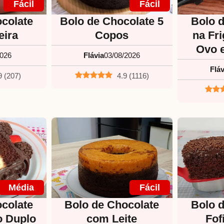
Fácil
Fácil
colate
Bolo de Chocolate 5
Bolo 
eira
Copos
na Fr
Ovo 
2026
Flávia
03/08/2026
Fláv
9
(
207
)
4.9
(
1116
)
Média
Fácil
colate
Bolo de Chocolate
Bolo 
o Duplo
com Leite
Fof