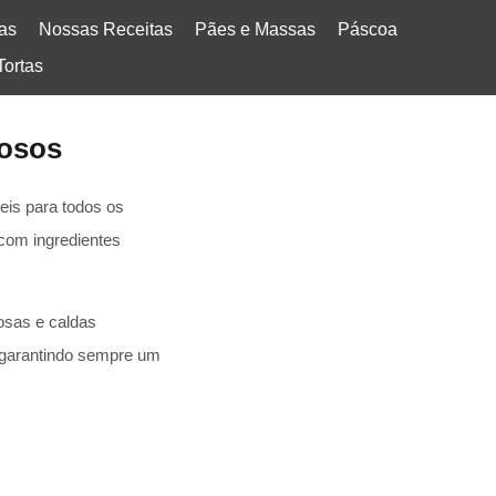
tas
Nossas Receitas
Pães e Massas
Páscoa
Tortas
iosos
eis para todos os
 com ingredientes
osas e caldas
, garantindo sempre um