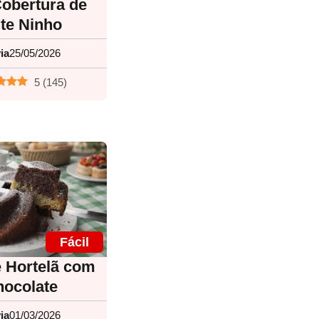
obertura de
ite Ninho
ia
25/05/2026
5
(
145
)
Fácil
e Hortelã com
ocolate
ia
01/03/2026