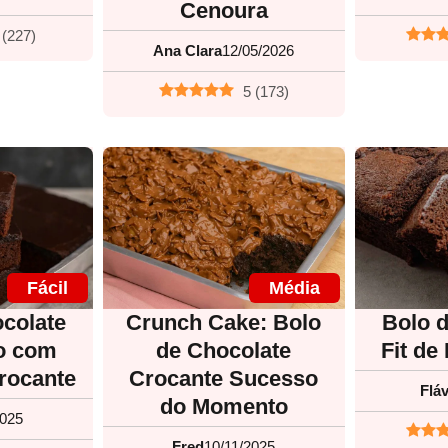
Cenoura
(
227
)
Ana Clara
12/05/2026
5
(
173
)
Fácil
Média
colate
Crunch Cake: Bolo
Bolo 
o com
de Chocolate
Fit de
rocante
Crocante Sucesso
Fláv
do Momento
2025
Fred
10/11/2025