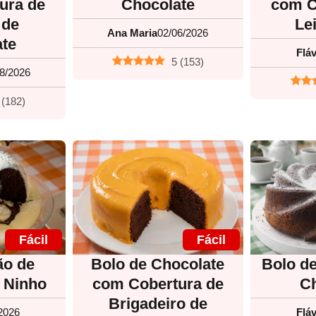
ura de
Chocolate
com C
 de
Le
Ana Maria
02/06/2026
ate
Fláv
5
(
153
)
8/2026
(
182
)
Fácil
Fácil
ão de
Bolo de Chocolate
Bolo d
 Ninho
com Cobertura de
Ch
Brigadeiro de
2026
Fláv