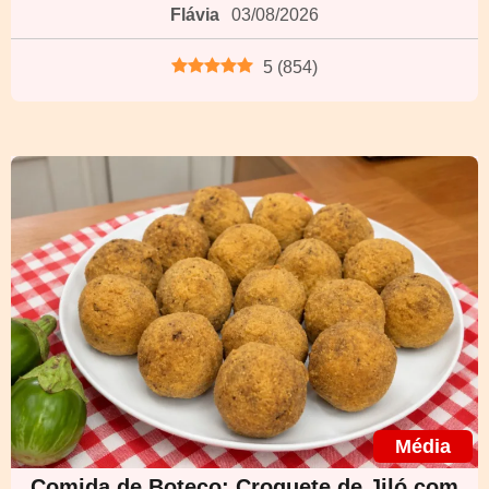
Flávia
03/08/2026
5
(
854
)
Média
Comida de Boteco: Croquete de Jiló com