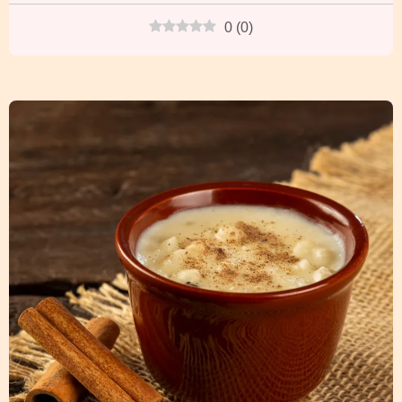
0
(
0
)