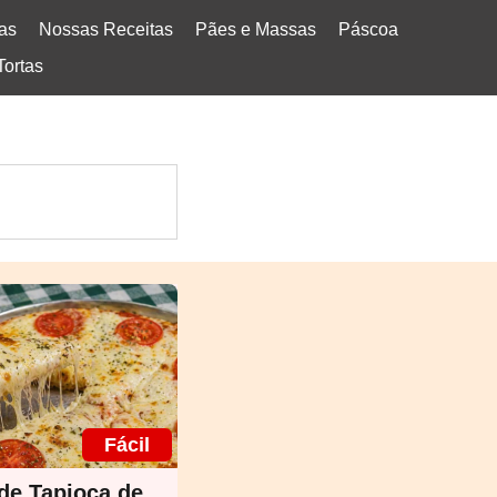
tas
Nossas Receitas
Pães e Massas
Páscoa
Tortas
Fácil
 de Tapioca de