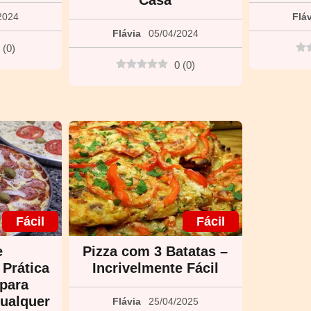
Casa
2024
Flá
Flávia
05/04/2024
(
0
)
0
(
0
)
Fácil
Fácil
e
Pizza com 3 Batatas –
 Prática
Incrivelmente Fácil
 para
ualquer
Flávia
25/04/2025