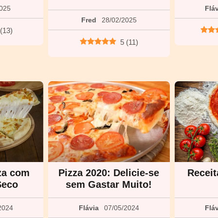
2025
Flá
Fred
28/02/2025
(
13
)
5
(
11
)
za com
Pizza 2020: Delicie-se
Receit
Seco
sem Gastar Muito!
2024
Flávia
07/05/2024
Flá