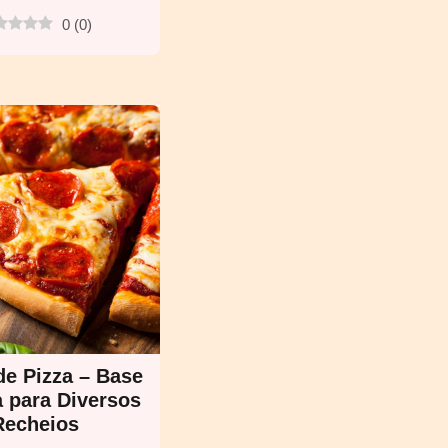
0
(
0
)
e Pizza – Base
a para Diversos
Recheios