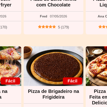
fryer
com Chocolate
Liq
2026
Fred
07/05/2026
Ana C
(
170
)
5
(
179
)
Fácil
Fácil
a na
Pizza de Brigadeiro na
Pizza
a
Frigideira
Feita e
Delici