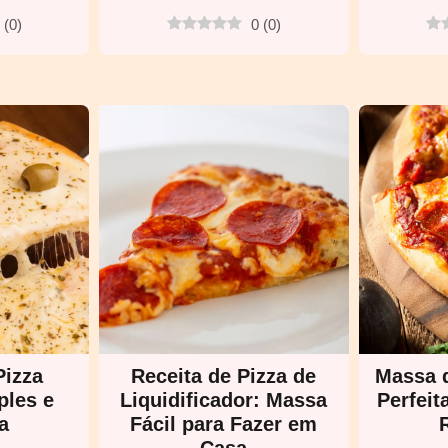
(
0
)
0
(
0
)
Pizza
Receita de Pizza de
Massa d
ples e
Liquidificador: Massa
Perfeit
a
Fácil para Fazer em