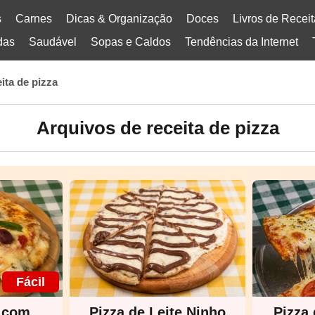
s
Carnes
Dicas & Organização
Doces
Livros de Recei
das
Saudável
Sopas e Caldos
Tendências da Internet
eita de pizza
Arquivos de receita de pizza
Fácil
o com
Pizza de Leite Ninho
Pizza