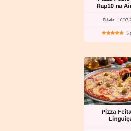
Rap10 na Air
Flávia
10/07/
5
Pizza Feit
Linguiç