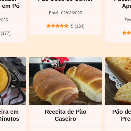
 em Pó
Ap
Fred
02/08/2025
2025
Fr
5
(
134
)
(
177
)
eira em
Receita de Pão
Pão de
Minutos
Caseiro
Pre