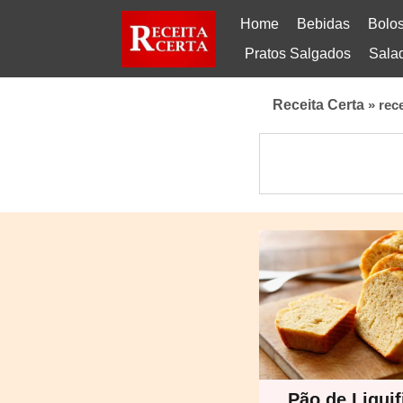
Home
Bebidas
Bolo
Pratos Salgados
Sala
Receita Certa
»
rece
Pão de Liquif