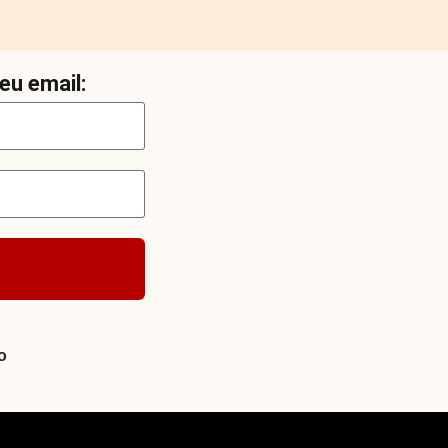
eu email:
o