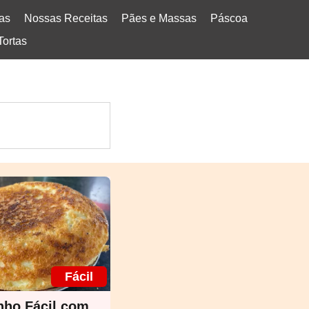
tas
Nossas Receitas
Pães e Massas
Páscoa
Tortas
Fácil
nho Fácil com