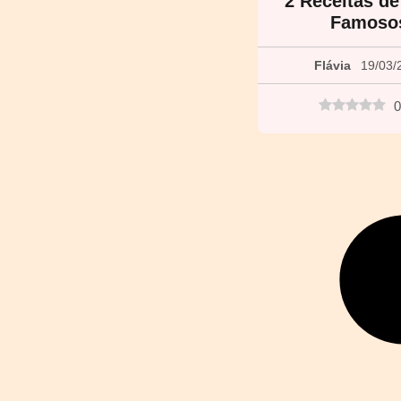
2 Receitas de
Famoso
Flávia
19/03/
0