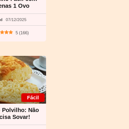
enas 1 Ovo
ed
07/12/2025
5
(
166
)
Fácil
 Polvilho: Não
cisa Sovar!