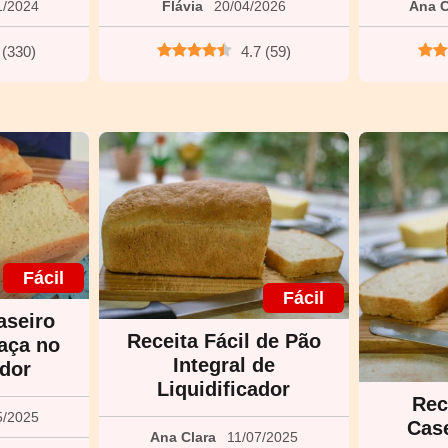
1/2024
Flávia
20/04/2026
Ana C
(
330
)
4.7
(
59
)
Fácil
Fácil
aseiro
Receita Fácil de Pão
aça no
Integral de
ador
Liquidificador
Rec
5/2025
Case
Ana Clara
11/07/2025