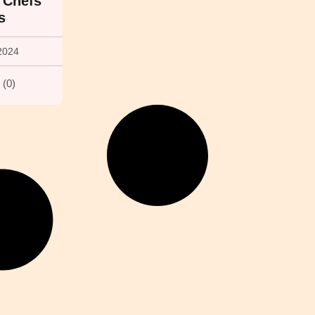
 Chefs
s
2024
(
0
)