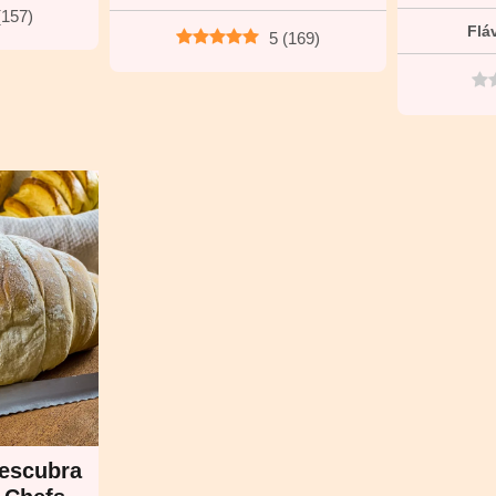
(
157
)
Flá
5
(
169
)
Descubra