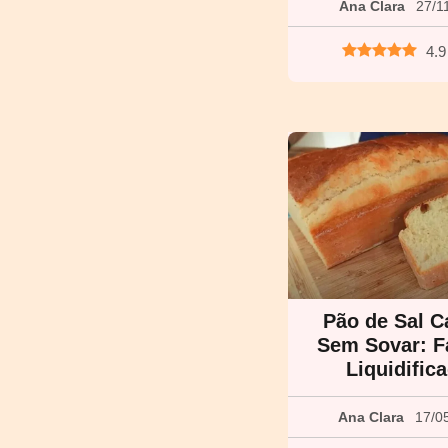
Ana Clara
27/1
4.9
Pão de Sal C
Sem Sovar: F
Liquidific
Ana Clara
17/0