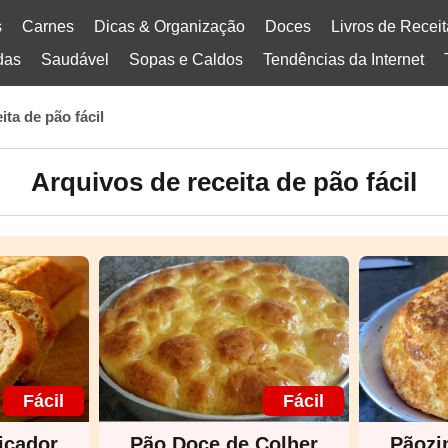
s
Carnes
Dicas & Organização
Doces
Livros de Recei
das
Saudável
Sopas e Caldos
Tendências da Internet
ita de pão fácil
Arquivos de receita de pão fácil
Fácil
Fácil
icador
Pão Doce de Colher
Pãozi