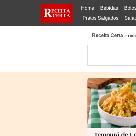
Home
Bebidas
Bolo
Pratos Salgados
Sala
Receita Certa
»
rec
Tempurá de L