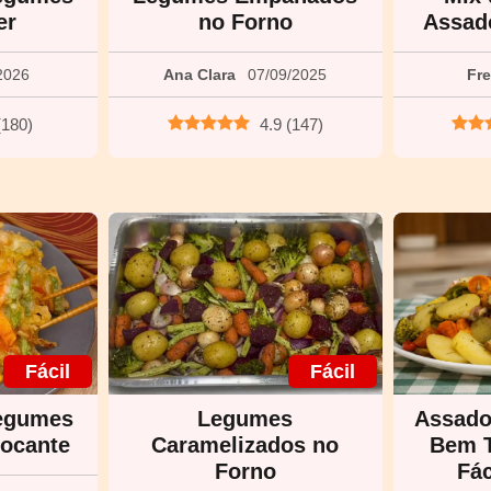
er
no Forno
Assado
2026
Ana Clara
07/09/2025
Fr
(
180
)
4.9
(
147
)
Fácil
Fácil
egumes
Legumes
Assado
rocante
Caramelizados no
Bem 
Forno
Fác