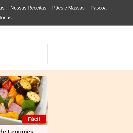
tas
Nossas Receitas
Pães e Massas
Páscoa
Tortas
Fácil
 de Legumes