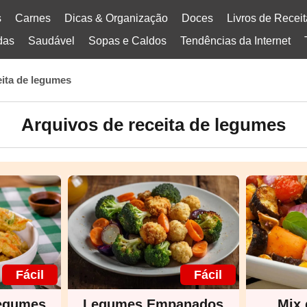
s
Carnes
Dicas & Organização
Doces
Livros de Recei
das
Saudável
Sopas e Caldos
Tendências da Internet
eita de legumes
Arquivos de receita de legumes
Fácil
Fácil
egumes
Legumes Empanados
Mix