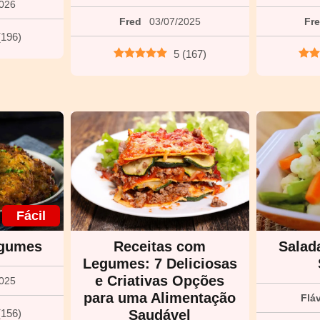
2026
Fred
03/07/2025
Fr
(
196
)
5
(
167
)
Fácil
egumes
Receitas com
Salad
Legumes: 7 Deliciosas
e Criativas Opções
2025
para uma Alimentação
Flá
(
156
)
Saudável