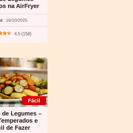
s na AirFryer
ed
16/10/2025
4.5
(
158
)
Fácil
 de Legumes –
Temperados e
il de Fazer