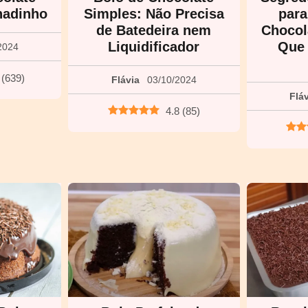
hadinho
Simples: Não Precisa
para
de Batedeira nem
Chocol
Liquidificador
Que
2024
(
639
)
Flávia
03/10/2024
Flá
4.8
(
85
)