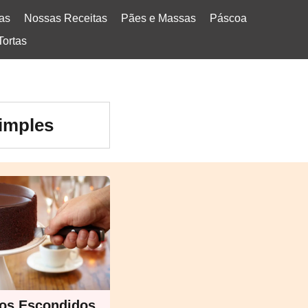
tas
Nossas Receitas
Pães e Massas
Páscoa
Tortas
simples
os Escondidos