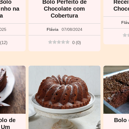
Bolo
Bolo Perfeito de
Recei
inho na
Chocolate com
Choco
ra
Cobertura
Flá
2025
Flávia
07/08/2024
(
12
)
0
(
0
)
olo de
Bolo 
: Um