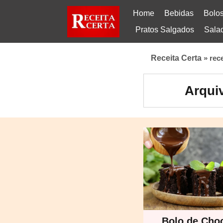
Home
Bebidas
Bolo
Pratos Salgados
Sala
Receita Certa
»
rec
Arquiv
Bolo de Cho