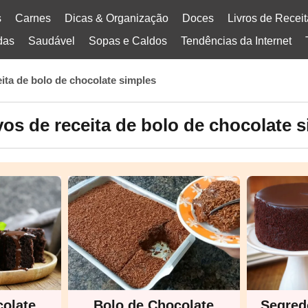
s
Carnes
Dicas & Organização
Doces
Livros de Recei
das
Saudável
Sopas e Caldos
Tendências da Internet
eita de bolo de chocolate simples
os de receita de bolo de chocolate 
colate
Bolo de Chocolate
Segred