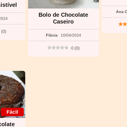
istível
Ana C
Bolo de Chocolate
2024
Caseiro
(
0
)
Flávia
10/04/2024
0
(
0
)
Fácil
colate