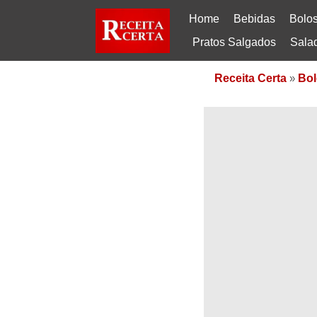
Home
Bebidas
Bolo
Pratos Salgados
Sala
Receita Certa
»
Bol