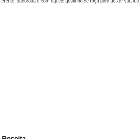
ferente, saborosa e com aquele gostinho de roça para deixar sua fes
 Receita