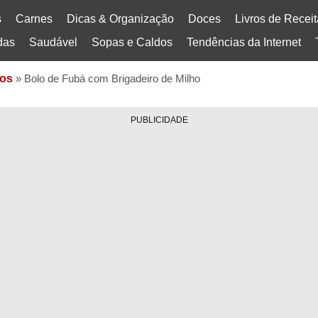
s
Carnes
Dicas & Organização
Doces
Livros de Recei
das
Saudável
Sopas e Caldos
Tendências da Internet
os
»
Bolo de Fubá com Brigadeiro de Milho
PUBLICIDADE