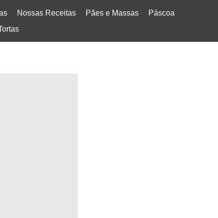
tas
Nossas Receitas
Pães e Massas
Páscoa
Tortas