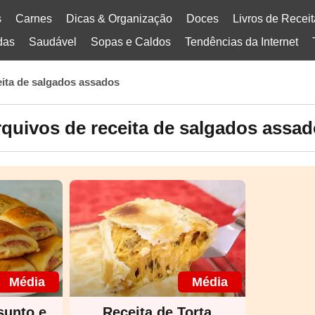
s
Carnes
Dicas & Organização
Doces
Livros de Recei
das
Saudável
Sopas e Caldos
Tendências da Internet
eita de salgados assados
quivos de receita de salgados assa
Média
Média
sunto e
Receita de Torta