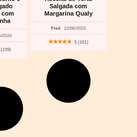
lgado
Salgada com
o com
Margarina Qualy
inha
Fred
22/06/2025
5/2026
5
(
161
)
(
199
)