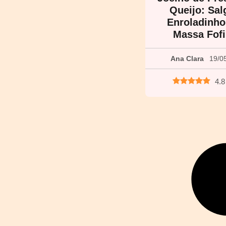
Queijo: Sa
Enroladinh
Massa Fof
Ana Clara
19/0
4.8