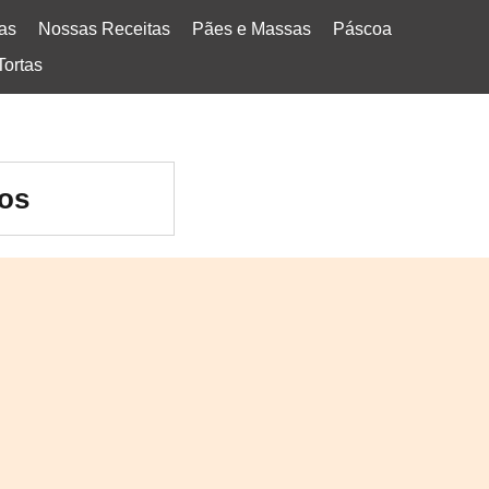
tas
Nossas Receitas
Pães e Massas
Páscoa
Tortas
dos