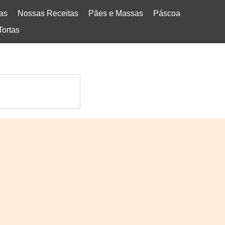
tas
Nossas Receitas
Pães e Massas
Páscoa
Tortas