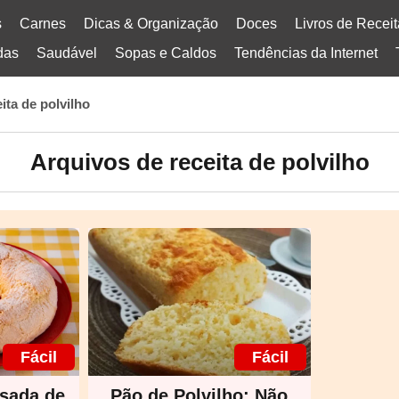
s
Carnes
Dicas & Organização
Doces
Livros de Recei
das
Saudável
Sopas e Caldos
Tendências da Internet
ita de polvilho
Arquivos de receita de polvilho
Fácil
Fácil
sada de
Pão de Polvilho: Não