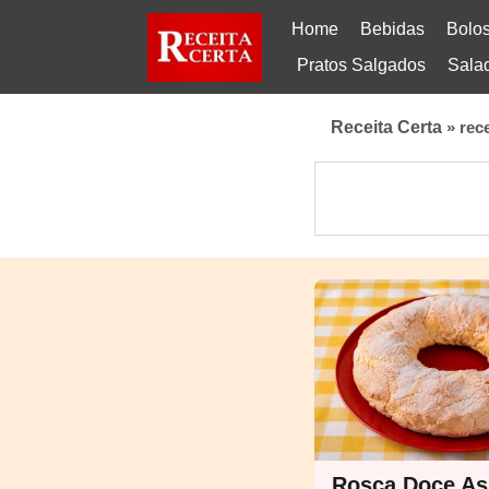
Home
Bebidas
Bolo
Pratos Salgados
Sala
Receita Certa
»
rece
Rosca Doce As