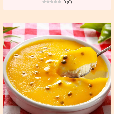
0
(
0
)