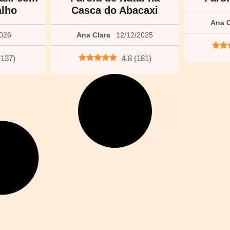
alho
Casca do Abacaxi
Ana C
2026
Ana Clara
12/12/2025
(
137
)
4.8
(
181
)