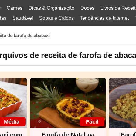
s
Carnes
Dicas & Organização
Doces
Livros de Recei
das
Saudável
Sopas e Caldos
Tendências da Internet
eita de farofa de abacaxi
rquivos de receita de farofa de abaca
Média
Fácil
caxi com
Farofa de Natal na
Faro