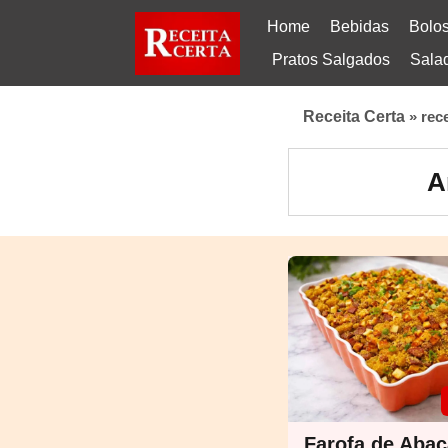
Home
Bebidas
Bolo
Pratos Salgados
Sala
Receita Certa
»
rec
A
Farofa de Aba