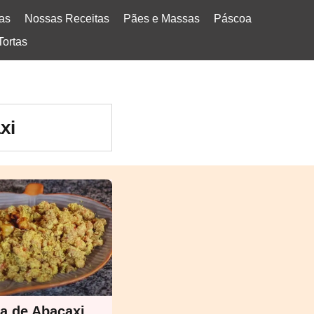
tas
Nossas Receitas
Pães e Massas
Páscoa
Tortas
xi
fa de Abacaxi