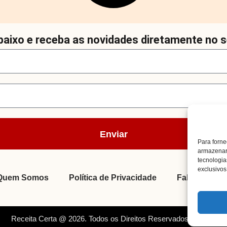
aixo e receba as novidades diretamente no s
Enviar
Para forne
armazenar 
tecnologi
exclusivos 
Quem Somos
Política de Privacidade
Fale Conosc
Receita Certa @ 2026. Todos os Direitos Reservados. By Müller.