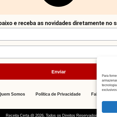
aixo e receba as novidades diretamente no s
Enviar
Para forne
armazenar 
tecnologi
exclusivos 
Quem Somos
Política de Privacidade
Fale Conosc
Receita Certa @ 2026. Todos os Direitos Reservados. By Müller.