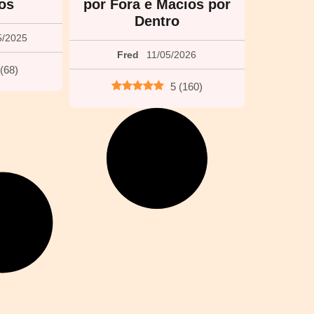
vos
por Fora e Macios por
Dentro
5/2025
Fred
11/05/2026
(
68
)
5
(
160
)