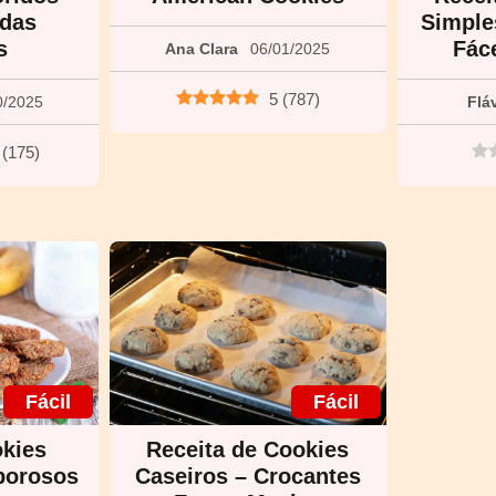
 das
Simple
s
Fác
Ana Clara
06/01/2025
5
(
787
)
0/2025
Flá
(
175
)
Fácil
Fácil
okies
Receita de Cookies
borosos
Caseiros – Crocantes