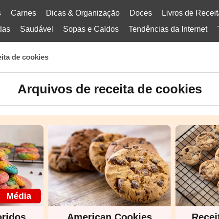
s
Carnes
Dicas & Organização
Doces
Livros de Recei
das
Saudável
Sopas e Caldos
Tendências da Internet
eita de cookies
Arquivos de receita de cookies
Média
oridos
American Cookies
Recei