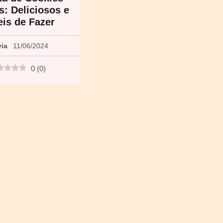
s: Deliciosos e
eis de Fazer
via
11/06/2024
0
(
0
)