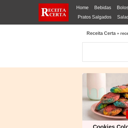
Home
Bebidas
Bolo
Pratos Salgados
Sala
Receita Certa
»
rec
Cookies Col