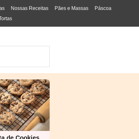
tas
Nossas Receitas
Pães e Massas
Páscoa
Tortas
ta de Cookies