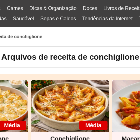
s
Carnes
Dicas & Organização
Doces
Livros de Recei
das
Saudável
Sopas e Caldos
Tendências da Internet
eita de conchiglione
Arquivos de receita de conchiglione
Média
Média
one
Conchiglione
Macar