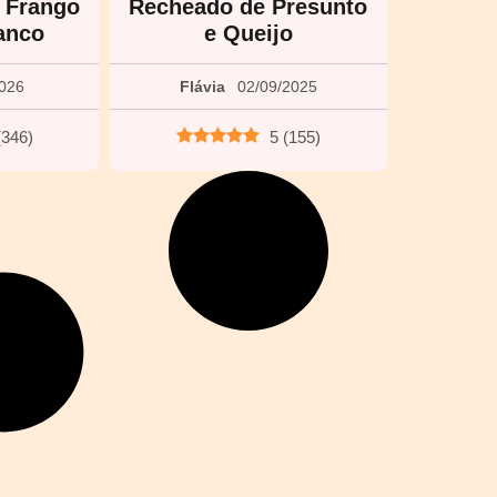
 Frango
Recheado de Presunto
anco
e Queijo
2026
Flávia
02/09/2025
(
346
)
5
(
155
)