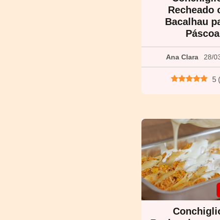
Recheado 
Bacalhau p
Páscoa
Ana Clara
28/0
5
Conchigli