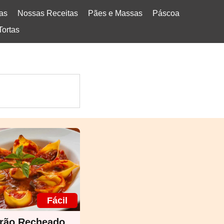
tas
Nossas Receitas
Pães e Massas
Páscoa
Tortas
Fácil
rão Recheado