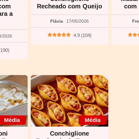
com
Recheado com Queijo
com 
ara a
Flávia
17/05/2026
Fr
4.9
(
104
)
3/2026
(
190
)
Média
Média
oni
Conchiglione