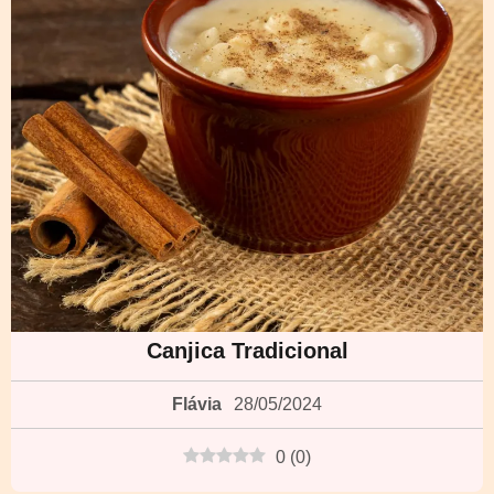
Canjica Tradicional
Flávia
28/05/2024
0
(
0
)