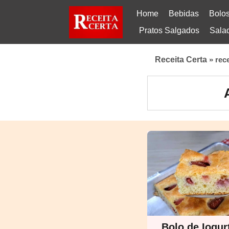
Home
Bebidas
Bolo
Pratos Salgados
Sala
Receita Certa
»
rec
Bolo de Iogu