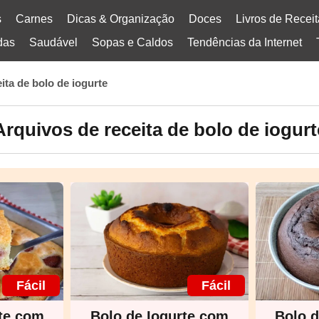
s
Carnes
Dicas & Organização
Doces
Livros de Recei
das
Saudável
Sopas e Caldos
Tendências da Internet
eita de bolo de iogurte
Arquivos de receita de bolo de iogurt
Fácil
Fácil
rte com
Bolo de Iogurte com
Bolo d