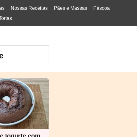
tas
Nossas Receitas
Pães e Massas
Páscoa
Tortas
e
e Iogurte com