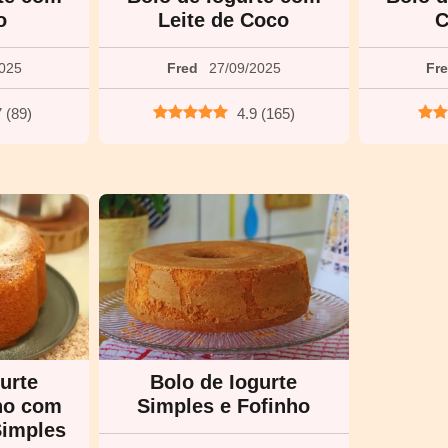
o
Leite de Coco
C
2025
Fred
27/09/2025
Fr
7
(
89
)
4.9
(
165
)
urte
Bolo de Iogurte
nho com
Simples e Fofinho
Simples