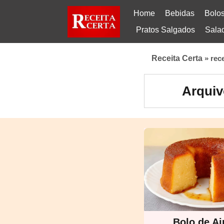
Home
Bebidas
Bolo
Pratos Salgados
Sala
Receita Certa
»
rec
Arquiv
Bolo de A