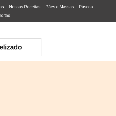
tas
Nossas Receitas
Pães e Massas
Páscoa
Tortas
elizado