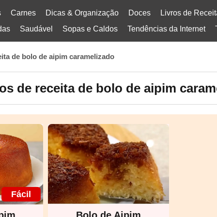
s
Carnes
Dicas & Organização
Doces
Livros de Recei
das
Saudável
Sopas e Caldos
Tendências da Internet
eita de bolo de aipim caramelizado
os de receita de bolo de aipim caram
Fácil
ipim
Bolo de Aipim