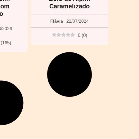
com
Caramelizado
o
Flávia
22/07/2024
6/2026
0
(
0
)
(
165
)