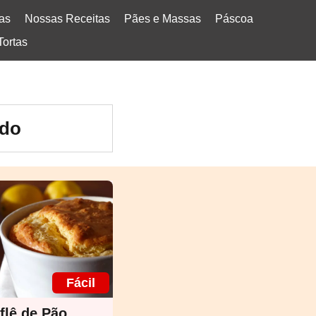
tas
Nossas Receitas
Pães e Massas
Páscoa
Tortas
ido
Fácil
flê de Pão