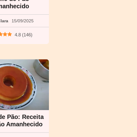
anhecido
lara
15/09/2025
4.8
(
146
)
e Pão: Receita
ão Amanhecido