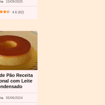
via
15/09/2025
4.6
(
62
)
de Pão Receita
ional com Leite
ndensado
via
05/06/2024