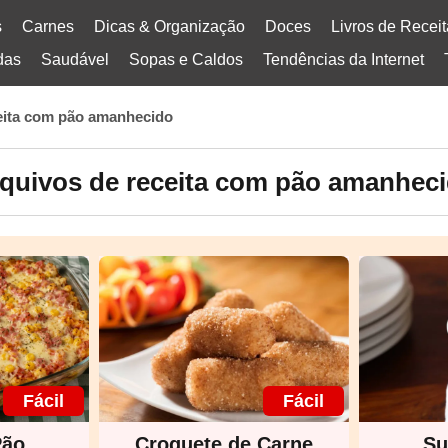
s
Carnes
Dicas & Organização
Doces
Livros de Recei
das
Saudável
Sopas e Caldos
Tendências da Internet
eita com pão amanhecido
quivos de receita com pão amanhec
Fácil
Fácil
Pão
Croquete de Carne
Su