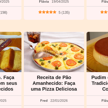
9/2025
Flávia
19/04/2025
Flá
(
198
)
5
(
135
)
. Faça
Receita de Pão
Pudim 
com seus
Amanhecido: Faça
Tradic
cidos
uma Pizza Deliciosa
Co
2025
Fred
22/01/2026
Flá