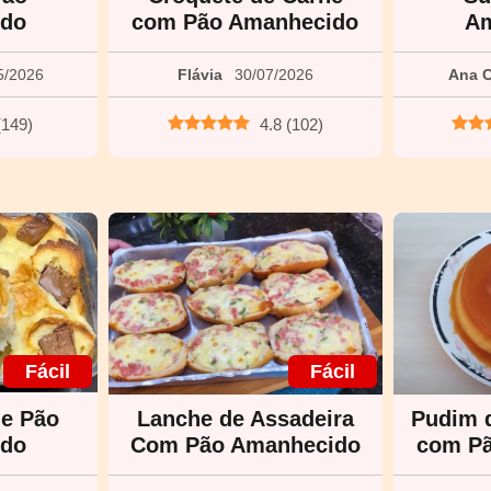
ido
com Pão Amanhecido
Am
5/2026
Flávia
30/07/2026
Ana C
(
149
)
4.8
(
102
)
Fácil
Fácil
e Pão
Lanche de Assadeira
Pudim d
ido
Com Pão Amanhecido
com P