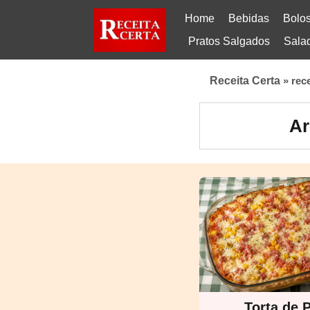
Home
Bebidas
Bolo
Pratos Salgados
Sala
Receita Certa
»
rec
Ar
Torta de 