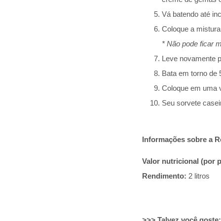
Vá batendo até in
Coloque a mistura
* Não pode ficar m
Leve novamente pa
Bata em torno de 5
Coloque em uma va
Seu sorvete caseir
Informações sobre a R
Valor nutricional (por 
Rendimento:
2 litros
>>>
Talvez você goste: