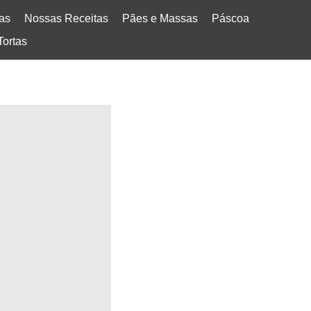
tas
Nossas Receitas
Pães e Massas
Páscoa
Tortas