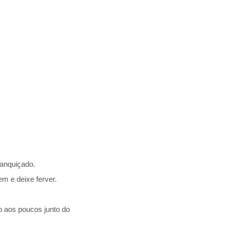
ranquiçado.
m e deixe ferver.
do aos poucos junto do