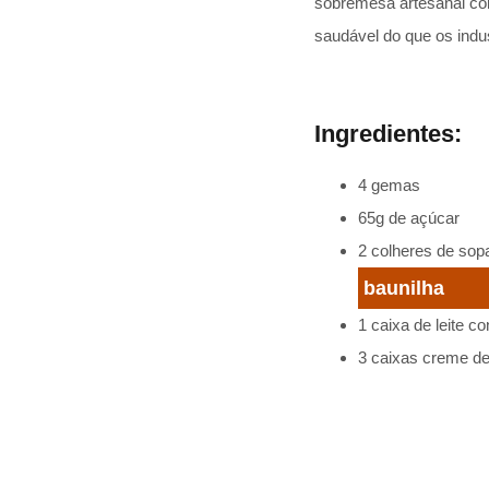
sobremesa artesanal com
saudável do que os indus
Ingredientes:
4 gemas
65g de açúcar
2 colheres de sop
baunilha
1 caixa de leite 
3 caixas creme de 