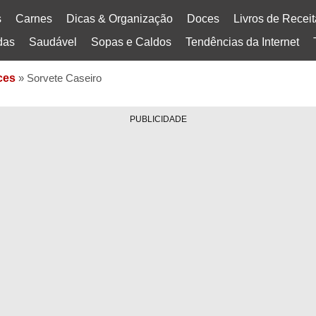
s
Carnes
Dicas & Organização
Doces
Livros de Recei
das
Saudável
Sopas e Caldos
Tendências da Internet
ces
»
Sorvete Caseiro
PUBLICIDADE