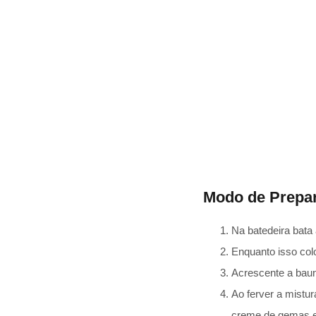
Modo de Prepar
Na batedeira bata
Enquanto isso col
Acrescente a baun
Ao ferver a mistur
creme de gemas e