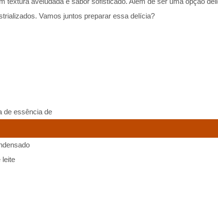
 textura aveludada e sabor sofisticado. Além de ser uma opção deli
trializados. Vamos juntos preparar essa delícia?
a de essência de
condensado
leite