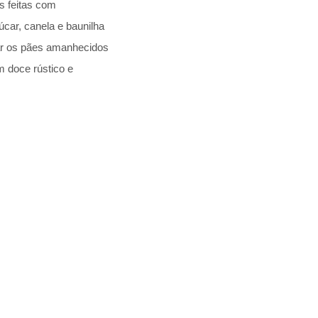
s feitas com
úcar, canela e baunilha
ixar os pães amanhecidos
m doce rústico e