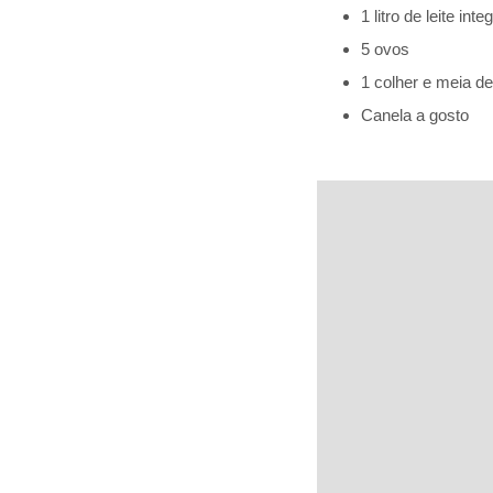
1 litro de leite integ
5 ovos
1 colher e meia d
Canela a gosto