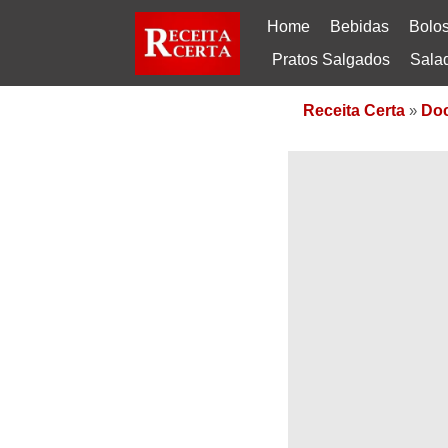
Home
Bebidas
Bolo
Pratos Salgados
Sala
Receita Certa
»
Do