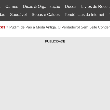
s
Carnes
Dicas & Organização
Doces
Livros de Recei
das
Saudável
Sopas e Caldos
Tendências da Internet
ces
»
Pudim de Pão à Moda Antiga. O Verdadeiro! Sem Leite Conde
PUBLICIDADE