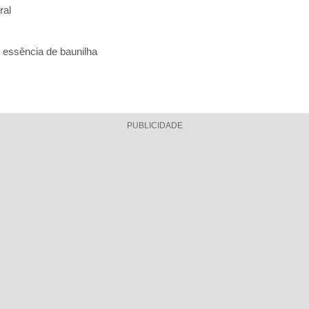
ral
e essência de baunilha
PUBLICIDADE