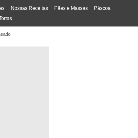
tas
Nossas Receitas
Pães e Massas
Páscoa
Tortas
nsado