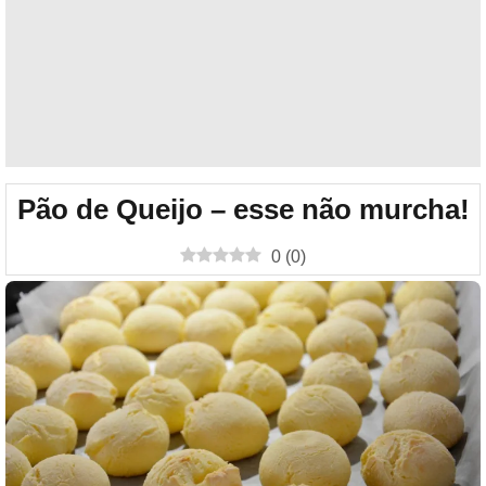
Pão de Queijo – esse não murcha!
0
(
0
)