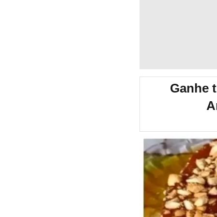
Ganhe t
A