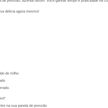
a de pressão, fazendo assim você ganhar tempo e praticidade na co
ssa delícia agora mesmo!
ido de milho
sado
rrado.
0ml*
tre na sua panela de pressão