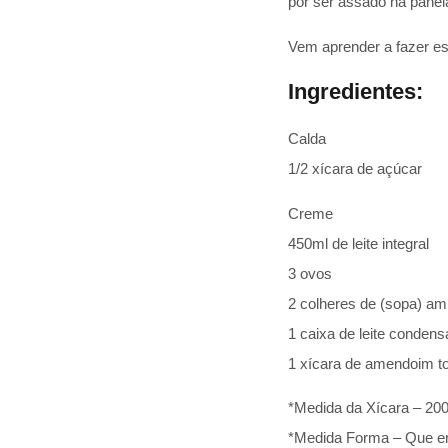
por ser assado na panel
Vem aprender a fazer e
Ingredientes:
Calda
1/2 xícara de açúcar
Creme
450ml de leite integral
3 ovos
2 colheres de (sopa) am
1 caixa de leite conden
1 xícara de amendoim to
*Medida da Xícara – 20
*Medida Forma – Que en