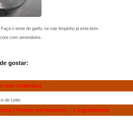
Faça o teste do garfo, se sair limpinho já esta bom.
core com amendoins.
e gostar:
m com Cobertura
 de Leite:
Corte ( Pronto em Minutos) – 2 Ingredientes