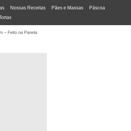
tas
Nossas Receitas
Pães e Massas
Páscoa
Tortas
 – Feito na Panela