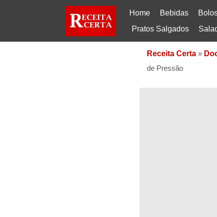
Home
Bebidas
Bolo
Pratos Salgados
Sala
Receita Certa
»
Do
de Pressão