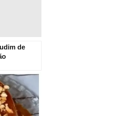
Pudim de
ão