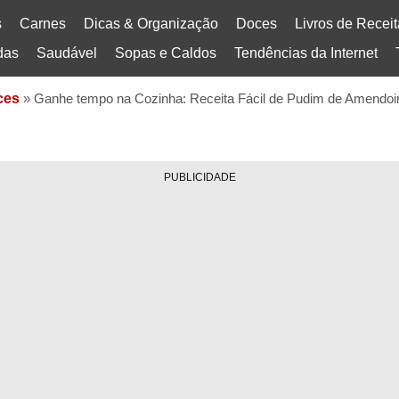
s
Carnes
Dicas & Organização
Doces
Livros de Recei
das
Saudável
Sopas e Caldos
Tendências da Internet
ces
»
Ganhe tempo na Cozinha: Receita Fácil de Pudim de Amendoim
PUBLICIDADE