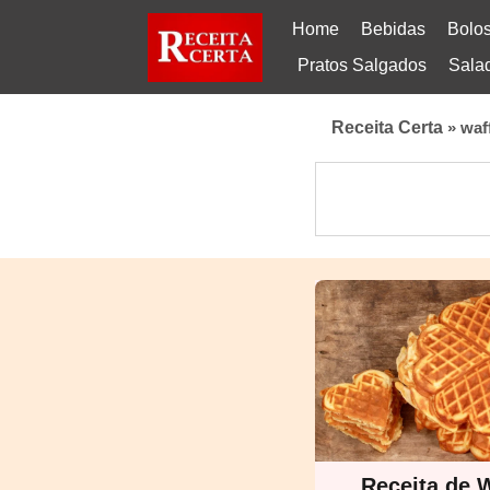
Home
Bebidas
Bolo
Pratos Salgados
Sala
Receita Certa
»
waf
Receita de W