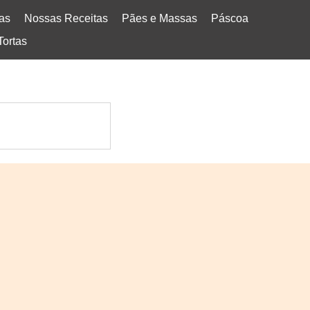
tas
Nossas Receitas
Pães e Massas
Páscoa
Tortas