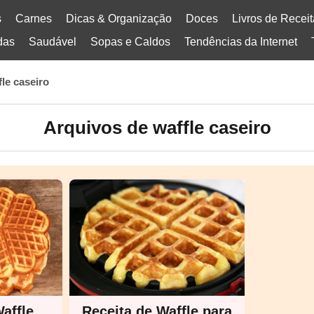
s
Carnes
Dicas & Organização
Doces
Livros de Recei
das
Saudável
Sopas e Caldos
Tendências da Internet
fle caseiro
Arquivos de waffle caseiro
affle
Receita de Waffle para