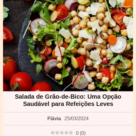
Salada de Grão-de-Bico: Uma Opção
Saudável para Refeições Leves
Flávia
25/03/2024
0
(
0
)