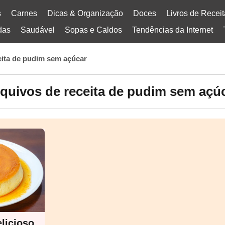
s
Carnes
Dicas & Organização
Doces
Livros de Recei
das
Saudável
Sopas e Caldos
Tendências da Internet
eita de pudim sem açúcar
quivos de receita de pudim sem açú
licioso