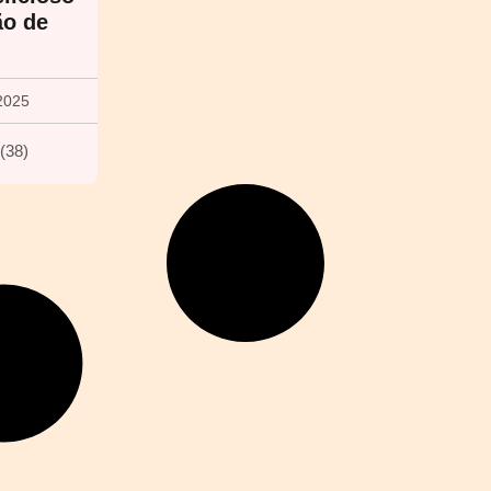
ão de
2025
(
38
)