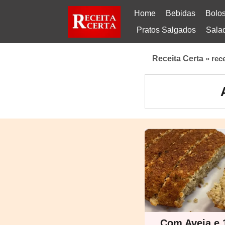
Home
Bebidas
Bolo
Pratos Salgados
Sala
Receita Certa
»
rece
Com Aveia e 