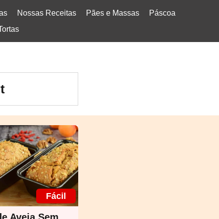
tas
Nossas Receitas
Pães e Massas
Páscoa
Tortas
t
Fácil
de Aveia Sem