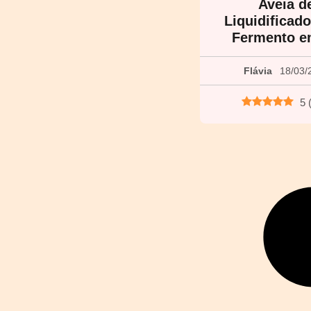
Aveia d
Liquidificad
Fermento e
Flávia
18/03/
5