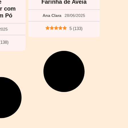
e
Farinha de Aveia
or com
m Pó
Ana Clara
28/06/2025
5
(
133
)
2025
(
138
)