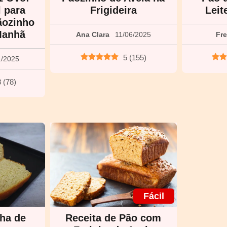
l para
Frigideira
Leit
ãozinho
Manhã
Ana Clara
11/06/2025
Fr
5
(
155
)
1/2025
8
(
78
)
Fácil
nha de
Receita de Pão com