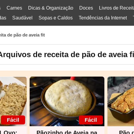
s
Carnes
Dicas & Organização
Doces
Livros de Recei
das
Saudável
Sopas e Caldos
Tendências da Internet
ita de pão de aveia fit
Arquivos de receita de pão de aveia fi
Fácil
Fácil
1 Ovo:
Pãozinho de Aveia na
Pão 