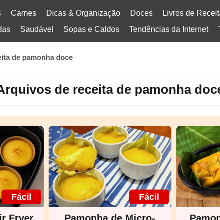
s
Carnes
Dicas & Organização
Doces
Livros de Recei
das
Saudável
Sopas e Caldos
Tendências da Internet
eita de pamonha doce
Arquivos de receita de pamonha doc
Fácil
Fácil
r Fryer
Pamonha de Micro-
Pamon