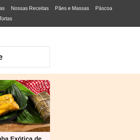
tas
Nossas Receitas
Pães e Massas
Páscoa
Tortas
e
ha Exótica de