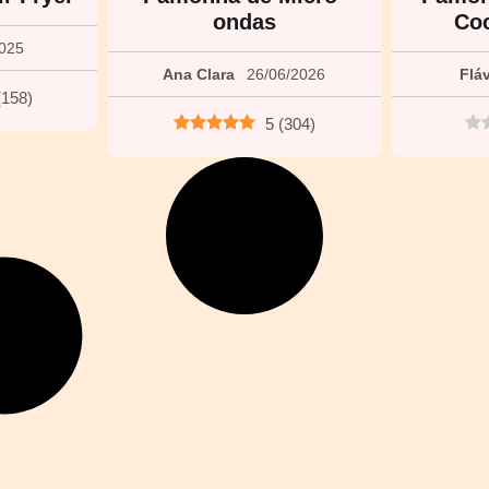
ondas
Coc
2025
Ana Clara
26/06/2026
Flá
(
158
)
5
(
304
)