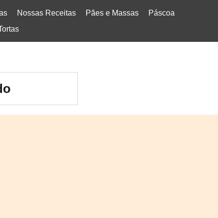
tas
Nossas Receitas
Pães e Massas
Páscoa
Tortas
do