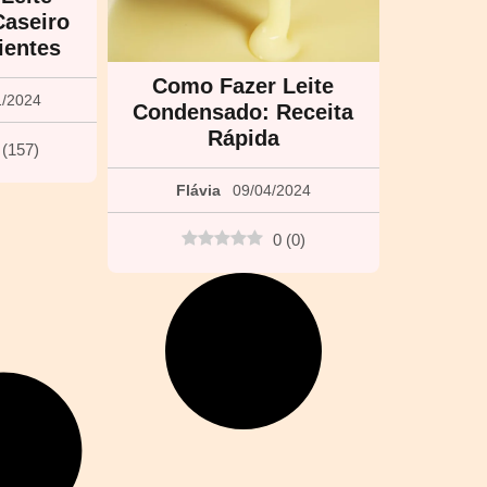
aseiro
ientes
Como Fazer Leite
1/2024
Condensado: Receita
Rápida
(
157
)
Flávia
09/04/2024
0
(
0
)