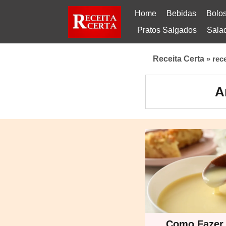
Home
Bebidas
Bolo
Pratos Salgados
Sala
Receita Certa
»
rec
A
Como Fazer 