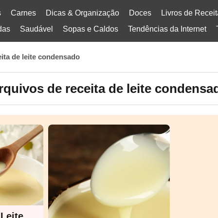
s
Carnes
Dicas & Organização
Doces
Livros de Recei
das
Saudável
Sopas e Caldos
Tendências da Internet
eita de leite condensado
rquivos de receita de leite condensa
Leite