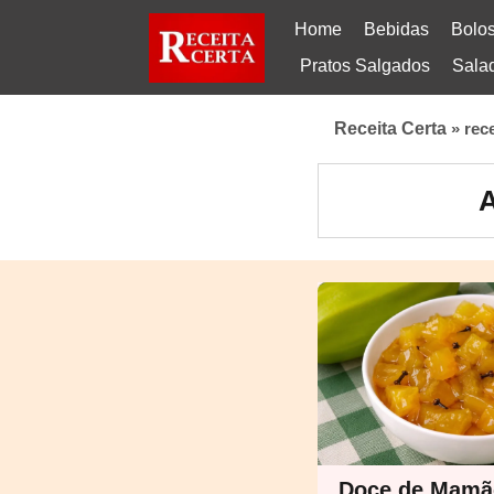
Home
Bebidas
Bolo
Pratos Salgados
Sala
Receita Certa
»
rec
A
Doce de Mamã