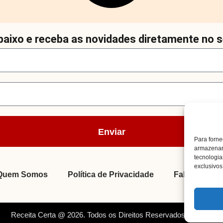
aixo e receba as novidades diretamente no s
Enviar
Para forne
armazenar 
tecnologi
exclusivos 
Quem Somos
Política de Privacidade
Fale Conosc
Receita Certa @ 2026. Todos os Direitos Reservados. By Müller.