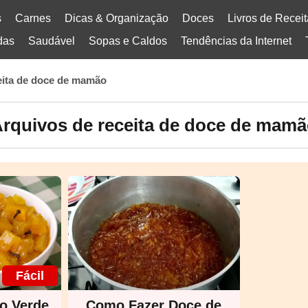
s
Carnes
Dicas & Organização
Doces
Livros de Recei
das
Saudável
Sopas e Caldos
Tendências da Internet
eita de doce de mamão
rquivos de receita de doce de mam
Fácil
o Verde
Como Fazer Doce de