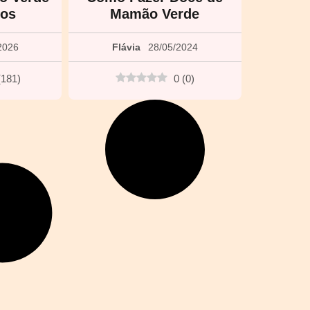
os
Mamão Verde
2026
Flávia
28/05/2024
(
181
)
0
(
0
)