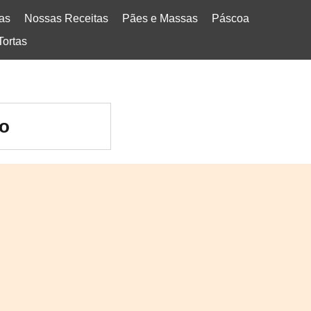
tas
Nossas Receitas
Pães e Massas
Páscoa
Tortas
ão