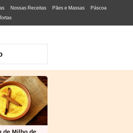
tas
Nossas Receitas
Pães e Massas
Páscoa
Tortas
o
 de Milho de