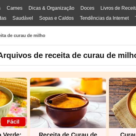
s
Carnes
Dicas & Organização
Doces
Livros de Recei
das
Saudável
Sopas e Caldos
Tendências da Internet
eita de curau de milho
Arquivos de receita de curau de milh
Fácil
 Verde:
Receita de Curau de
Curau