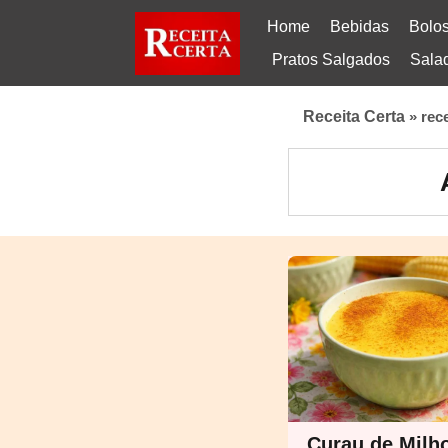
Home
Bebidas
Bolo
Pratos Salgados
Sala
Receita Certa
»
rec
Curau de Milho