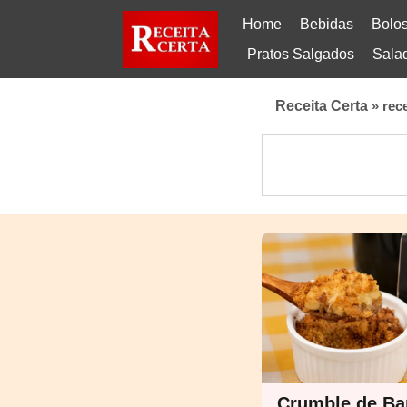
Home
Bebidas
Bolo
Pratos Salgados
Sala
Receita Certa
»
rec
Crumble de Ba