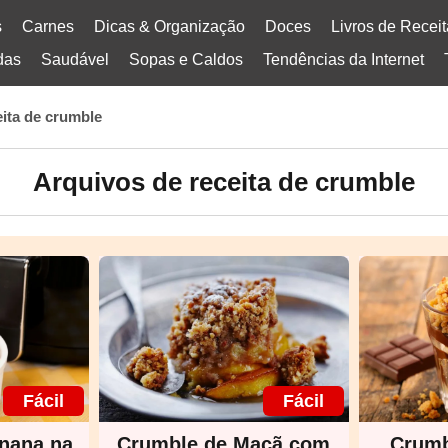
s
Carnes
Dicas & Organização
Doces
Livros de Recei
das
Saudável
Sopas e Caldos
Tendências da Internet
eita de crumble
Arquivos de receita de crumble
Fácil
Fácil
nana na
Crumble de Maçã com
Crumb