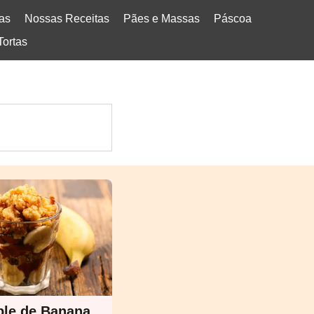
tas
Nossas Receitas
Pães e Massas
Páscoa
Tortas
le de Banana