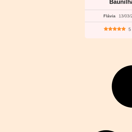
Baunilh
Flávia
13/03/
5