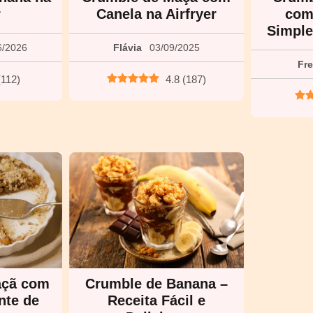
r
Canela na Airfryer
com
Simples
6/2026
Flávia
03/09/2025
Fr
(
112
)
4.8
(
187
)
açã com
Crumble de Banana –
nte de
Receita Fácil e