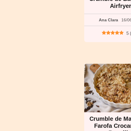
Airfrye
Ana Clara
16/0
5
Crumble de M
Farofa Croca