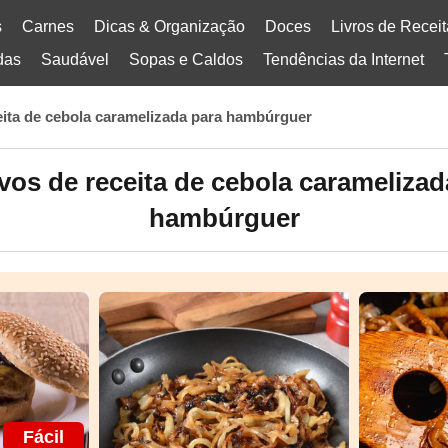
s
Carnes
Dicas & Organização
Doces
Livros de Recei
das
Saudável
Sopas e Caldos
Tendências da Internet
eita de cebola caramelizada para hambúrguer
vos de receita de cebola caramelizad
hambúrguer
Fácil