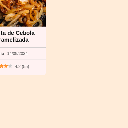
ta de Cebola
ramelizada
via
14/08/2024
4.2
(
55
)