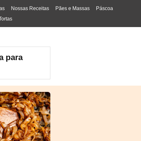
tas
Nossas Receitas
Pães e Massas
Páscoa
Tortas
a para