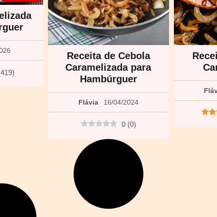
elizada
rguer
2026
Receita de Cebola
Recei
Caramelizada para
Ca
(
419
)
Hambúrguer
Flá
Flávia
16/04/2024
0
(
0
)