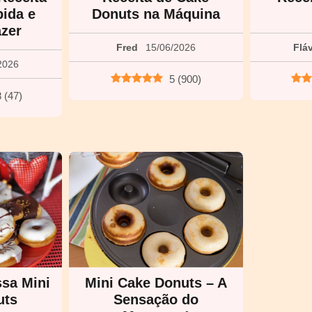
pida e
Donuts na Máquina
azer
Fred
15/06/2026
Flá
2026
5
(
900
)
8
(
47
)
ssa Mini
Mini Cake Donuts – A
uts
Sensação do