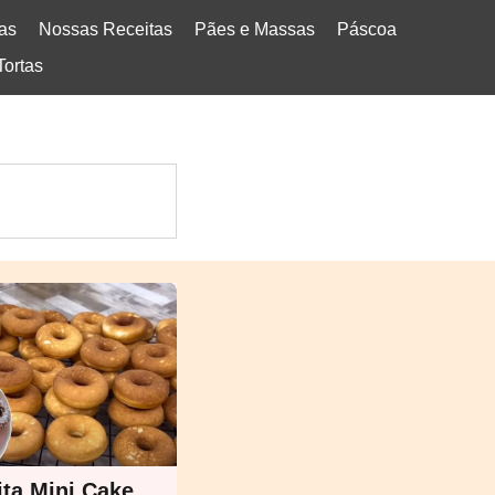
tas
Nossas Receitas
Pães e Massas
Páscoa
Tortas
ita Mini Cake