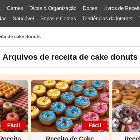
s
Carnes
Dicas & Organização
Doces
Livros de Recei
das
Saudável
Sopas e Caldos
Tendências da Internet
eita de cake donuts
Arquivos de receita de cake donuts
Fácil
Fácil
Receita
Receita de Cake
Rece