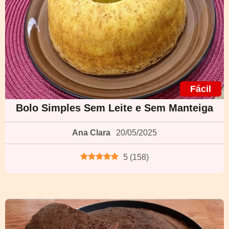
Fácil
Bolo Simples Sem Leite e Sem Manteiga
Ana Clara
20/05/2025
5
(
158
)