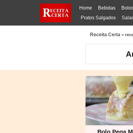
Home
Bebidas
Bolo
Pratos Salgados
Sala
Receita Certa
»
rec
A
Bolo Pega M