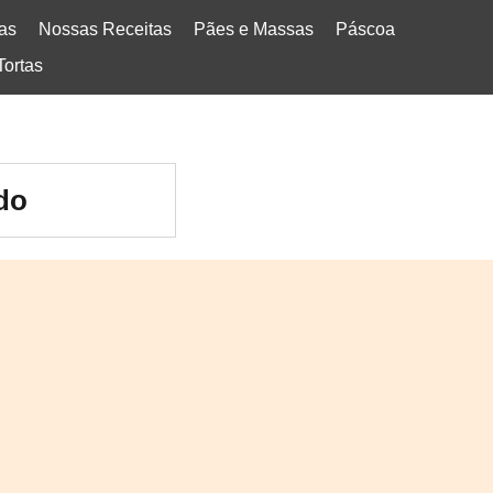
tas
Nossas Receitas
Pães e Massas
Páscoa
Tortas
do