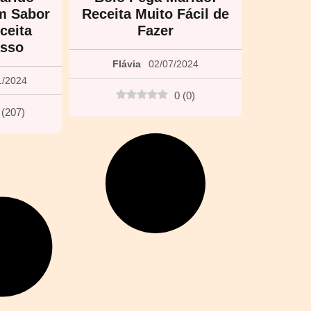
om Sabor
Receita Muito Fácil de
ceita
Fazer
asso
Flávia
02/07/2024
1/2024
0
(
0
)
(
207
)