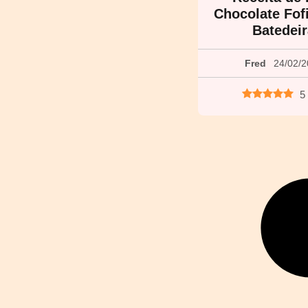
Chocolate Fof
Batedei
Fred
24/02/
5