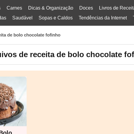
s
Carnes
Dicas & Organização
Doces
Livros de Recei
das
Saudável
Sopas e Caldos
Tendências da Internet
eita de bolo chocolate fofinho
ivos de receita de bolo chocolate fo
Bolo