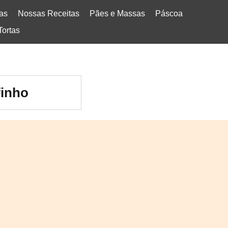
tas
Nossas Receitas
Pães e Massas
Páscoa
Tortas
finho