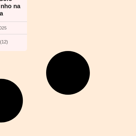
inho na
ra
2025
(
12
)