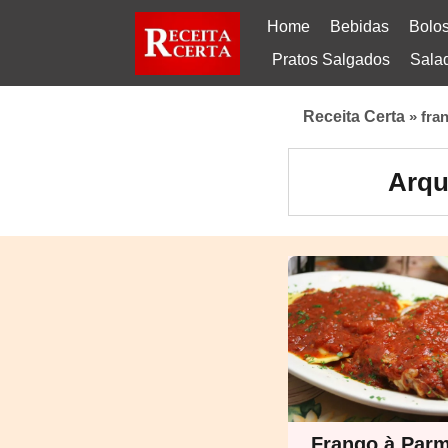
Home
Bebidas
Bolo
Pratos Salgados
Sala
Receita Certa
»
fra
Arqu
Frango à Par