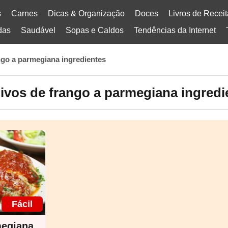
s
Carnes
Dicas & Organização
Doces
Livros de Recei
das
Saudável
Sopas e Caldos
Tendências da Internet
ngo a parmegiana ingredientes
ivos de frango a parmegiana ingredi
Fácil
megiana