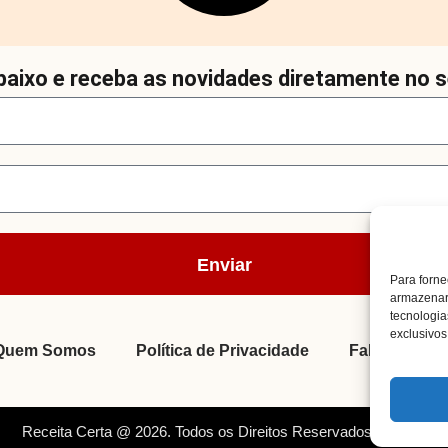
aixo e receba as novidades diretamente no s
Enviar
Para forne
armazenar 
tecnologi
exclusivos 
Quem Somos
Política de Privacidade
Fale Conosc
Receita Certa @ 2026. Todos os Direitos Reservados. By Müller.