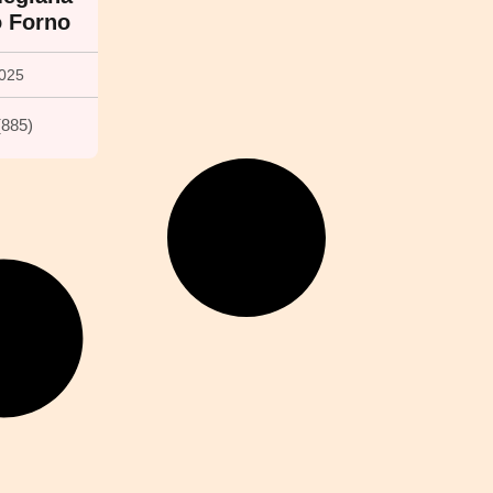
o Forno
2025
(
885
)