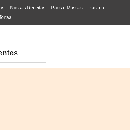
tas
Nossas Receitas
Pães e Massas
Páscoa
Tortas
entes