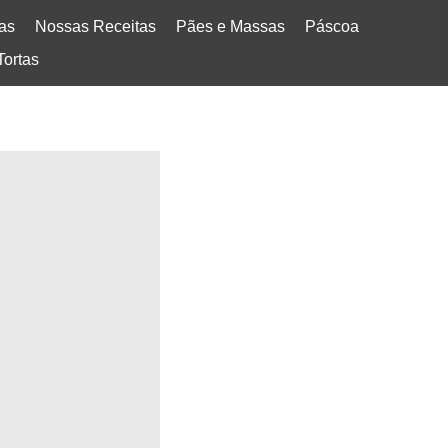
tas
Nossas Receitas
Pães e Massas
Páscoa
Tortas