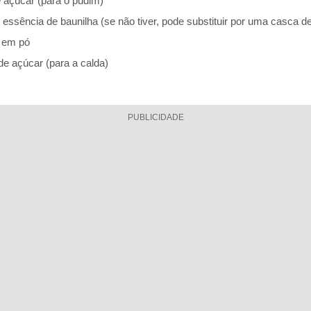
e açúcar (para o pudim)
 essência de baunilha (se não tiver, pode substituir por uma casca d
a em pó
de açúcar (para a calda)
PUBLICIDADE