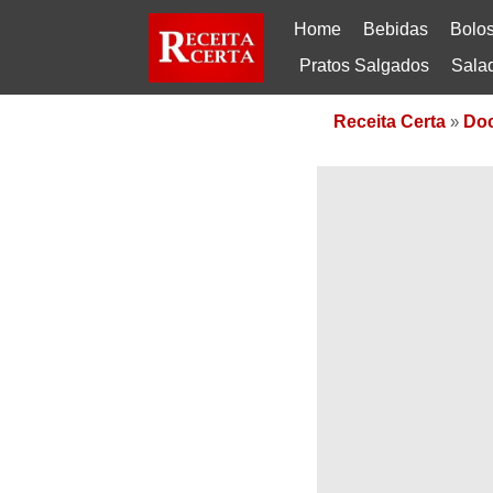
Home
Bebidas
Bolo
Pratos Salgados
Sala
Receita Certa
»
Do