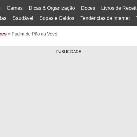
s
Carnes
Dicas & Organização
Doces
Livros de Recei
das
Saudável
Sopas e Caldos
Tendências da Internet
ces
»
Pudim de Pão da Vovó
PUBLICIDADE