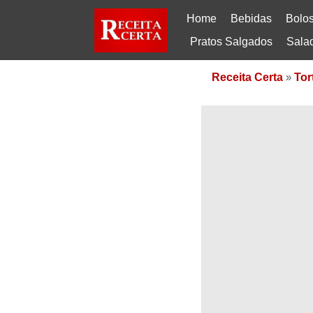
Home
Bebidas
Bolo
Pratos Salgados
Sala
Receita Certa
»
Tor