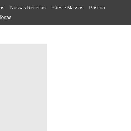
tas
Nossas Receitas
Pães e Massas
Páscoa
Tortas