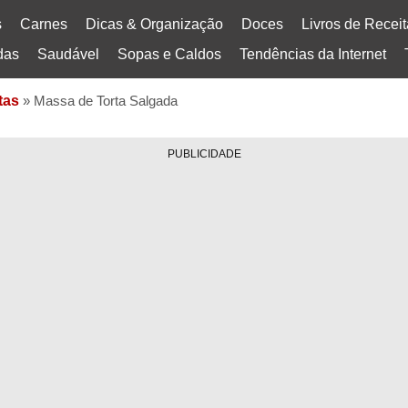
s
Carnes
Dicas & Organização
Doces
Livros de Recei
das
Saudável
Sopas e Caldos
Tendências da Internet
tas
»
Massa de Torta Salgada
PUBLICIDADE