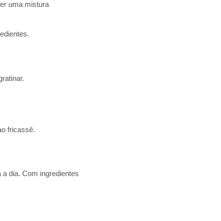
bter uma mistura
edientes.
ratinar.
o fricassê.
ia a dia. Com ingredientes