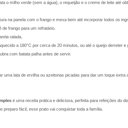
 bata o milho verde (sem a água), o requeijão e o creme de leite até o
ura na panela com o frango e mexa bem até incorporar todos os ingr
ê de frango para um refratário.
rela ralada.
quecido a 180°C por cerca de 20 minutos, ou até o queijo derreter e g
cubra com batata palha antes de servir.
r uma lata de ervilha ou azeitonas picadas para dar um toque extra a
imples
é uma receita prática e deliciosa, perfeita para refeições do d
preparo fácil, esse prato vai conquistar toda a família.