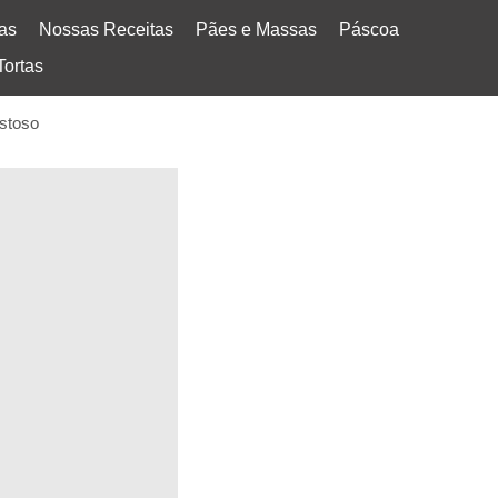
tas
Nossas Receitas
Pães e Massas
Páscoa
Tortas
stoso