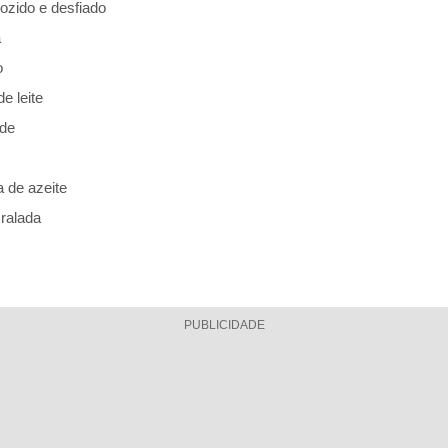
cozido e desfiado
a
o
e leite
rde
a de azeite
ralada
PUBLICIDADE