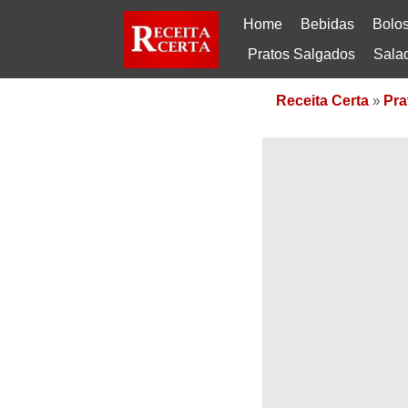
Home
Bebidas
Bolo
Pratos Salgados
Sala
Receita Certa
»
Pra