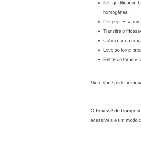
No liquidificador,
homogênea.
Despeje essa mist
Transfira o fricass
Cubra com a muça
Leve ao forno prea
Retire do forno e 
Dica:
Você pode adiciona
O
fricassê de frango s
acessíveis e um modo de 