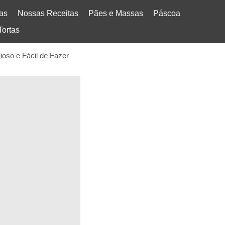
tas
Nossas Receitas
Pães e Massas
Páscoa
Tortas
oso e Fácil de Fazer