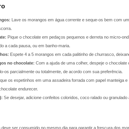
ro
ngos:
Lave os morangos em água corrente e seque-os bem com um pa
scorra.
ate:
Pique o chocolate em pedaços pequenos e derreta no micro-ond
o a cada pausa, ou em banho-maria.
nhos:
Espete 4 a 5 morangos em cada palitinho de churrasco, deixan
os no chocolate:
Com a ajuda de uma colher, despeje o chocolate d
o-os parcialmente ou totalmente, de acordo com sua preferência.
que os espetinhos em uma assadeira forrada com papel manteiga e le
chocolate endurecer.
):
Se desejar, adicione confeitos coloridos, coco ralado ou granulado 
 deve ser consumido no mesmo dia para garantir a frescura dos mor