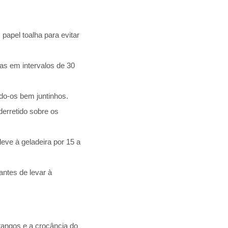
pel toalha para evitar
as em intervalos de 30
do-os bem juntinhos.
erretido sobre os
ve à geladeira por 15 a
antes de levar à
angos e a crocância do