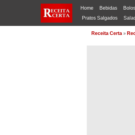
Home
Bebidas
Bolo
Pratos Salgados
Sala
Receita Certa
»
Rec