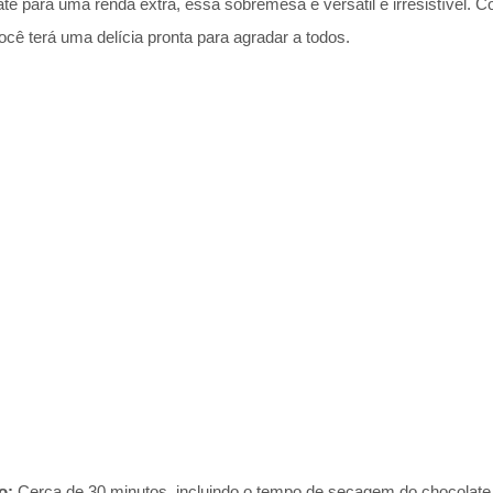
até para uma renda extra, essa sobremesa é versátil e irresistível. 
cê terá uma delícia pronta para agradar a todos.
o:
Cerca de 30 minutos, incluindo o tempo de secagem do chocolate