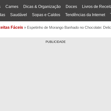
s
Carnes
Dicas & Organização
Doces
Livros de Recei
das
Saudável
Sopas e Caldos
Tendências da Internet
eitas Fáceis
»
Espetinho de Morango Banhado no Chocolate: Delici
PUBLICIDADE