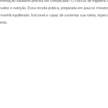
mentação saudável precisa ser complicada? O cuscuz de frigideira
, sabor e nutrição. Essa receita prática, preparada em poucos minutos
anhã equilibrado, funcional e capaz de sustentar sua rotina, espec
ento.