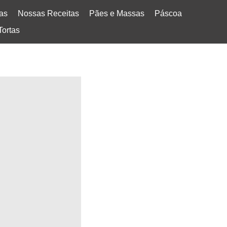
tas
Nossas Receitas
Pães e Massas
Páscoa
Tortas