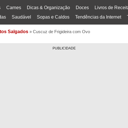
s
Carnes
Dicas & Organização
Doces
Livros de Recei
das
Saudável
Sopas e Caldos
Tendências da Internet
tos Salgados
»
Cuscuz de Frigideira com Ovo
PUBLICIDADE