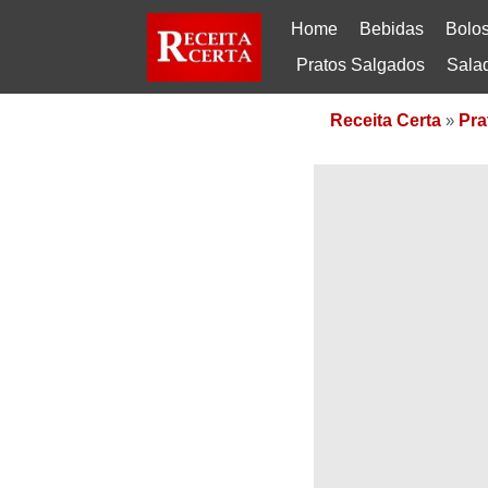
Home
Bebidas
Bolo
Pratos Salgados
Sala
Receita Certa
»
Pra