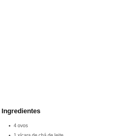
Ingredientes
4 ovos
1 xícara de chá de leite