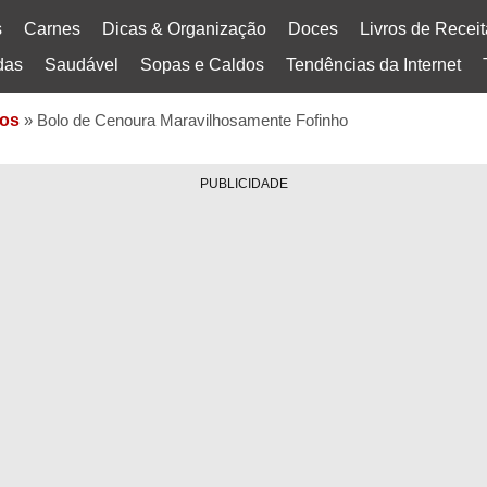
s
Carnes
Dicas & Organização
Doces
Livros de Recei
das
Saudável
Sopas e Caldos
Tendências da Internet
os
»
Bolo de Cenoura Maravilhosamente Fofinho
PUBLICIDADE