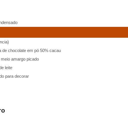
condensado
ncia)
pa de chocolate em pó 50% cacau
e meio amargo picado
e leite
do para decorar
ro