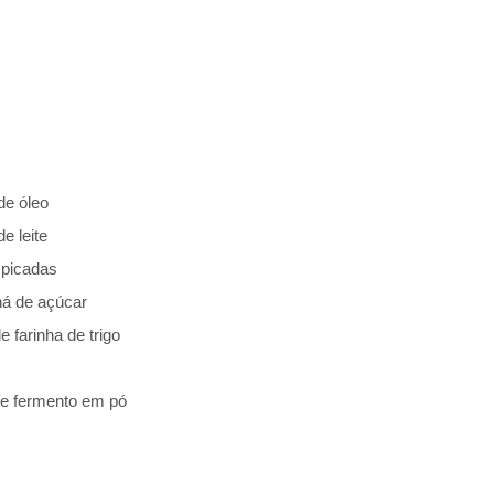
de óleo
e leite
 picadas
há de açúcar
e farinha de trigo
de fermento em pó