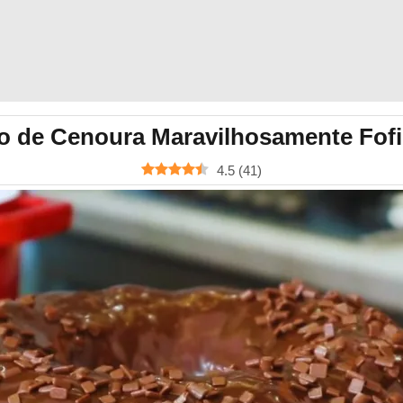
o de Cenoura Maravilhosamente Fof
4.5
(
41
)