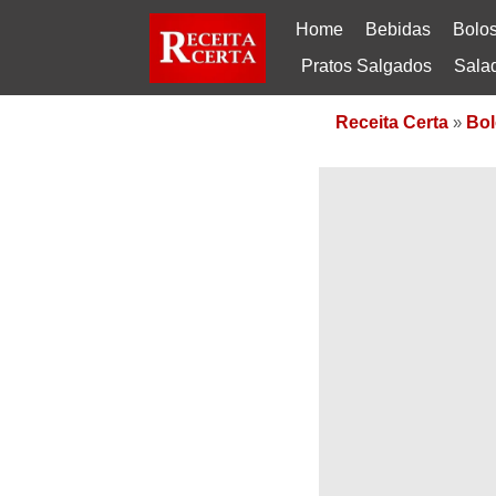
Home
Bebidas
Bolo
Pratos Salgados
Sala
Receita Certa
»
Bol