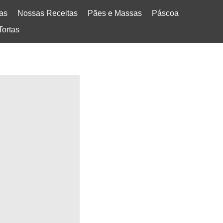
tas
Nossas Receitas
Pães e Massas
Páscoa
Tortas