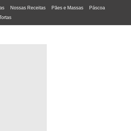
tas
Nossas Receitas
Pães e Massas
Páscoa
Tortas