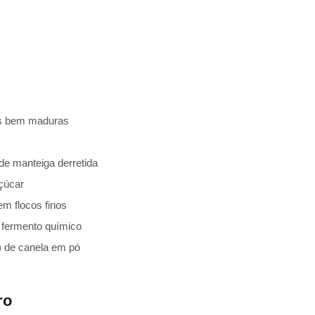
as bem maduras
de manteiga derretida
açúcar
em flocos finos
e fermento químico
á) de canela em pó
ro