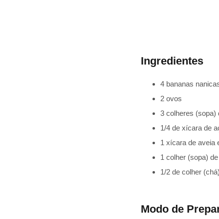
Ingredientes
4 bananas nanic
2 ovos
3 colheres (sopa) 
1/4 de xícara de 
1 xícara de aveia 
1 colher (sopa) d
1/2 de colher (ch
Modo de Prepa