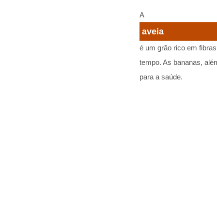
A
aveia
é um grão rico em fibra
tempo. As bananas, além
para a saúde.