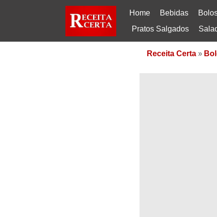
Home
Bebidas
Bolo
Pratos Salgados
Sala
Receita Certa
»
Bol