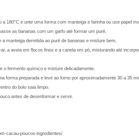
o a 180°C e unte uma forma com manteiga e farinha ou use papel ma
masse as bananas com um garfo até formar um purê.
e a manteiga derretida ao purê de bananas e misture bem.
r, a aveia em flocos finos e a canela em pó, misturando até incorpo
ne o fermento químico e misture delicadamente.
a forma preparada e leve ao forno por aproximadamente 30 a 35 mi
centro do bolo saia limpo.
pouco antes de desenformar e servir.
om-cacau-poucos-ingredientes/