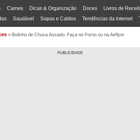
s
Carnes
Dicas & Organização
Doces
Livros de Recei
das
Saudável
Sopas e Caldos
Tendências da Internet
ces
»
Bolinho de Chuva Assado: Faça no Forno ou na Airflyer
PUBLICIDADE