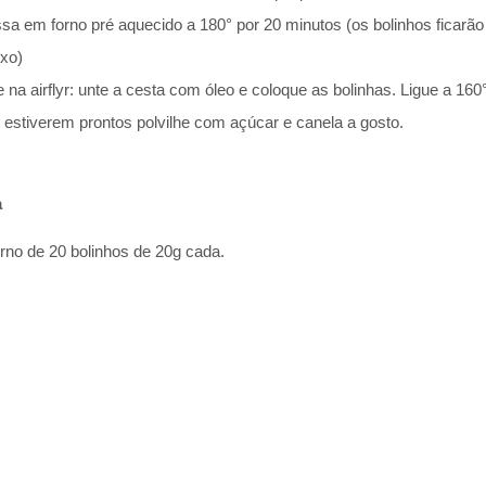
ssa em forno pré aquecido a 180° por 20 minutos (os bolinhos ficarã
ixo)
e na airflyr: unte a cesta com óleo e coloque as bolinhas. Ligue a 160
 estiverem prontos polvilhe com açúcar e canela a gosto.
a
orno de 20 bolinhos de 20g cada.