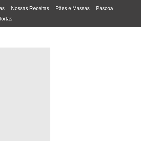
tas
Nossas Receitas
Pães e Massas
Páscoa
Tortas