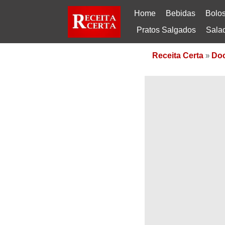
Home
Bebidas
Bolo
Pratos Salgados
Sala
Receita Certa
»
Do