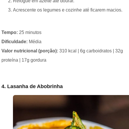
Refogue em azeite até dourar.
Acrescente os legumes e cozinhe até ficarem macios.
Tempo:
25 minutos
Dificuldade:
Média
Valor nutricional (porção):
310 kcal | 6g carboidratos | 32g
proteína | 17g gordura
4. Lasanha de Abobrinha